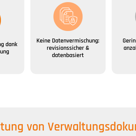
Keine Datenvermischung:
Geri
ng dank
revisionssicher &
anza
rung
datenbasiert
itung von Verwaltungsdokum