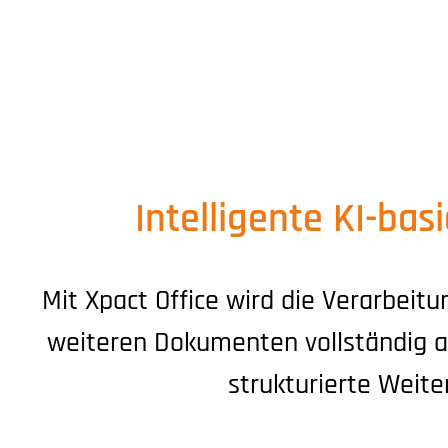
Dokumentenbasierte Prozesse 
Kostenfaktoren in Organisatio
Personalakten oder Gehaltsab
Überprüfung, Sortierung und B
erhöht die Fehleranfälligkeit.
Intelligente KI-ba
Mit Xpact Office wird die Verarbei
weiteren Dokumenten vollständig au
strukturierte Weite