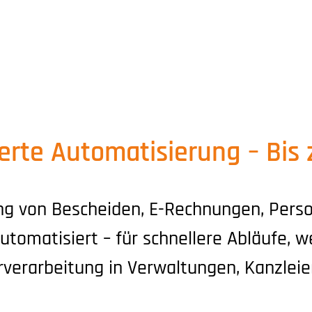
gehören zu den größten Zeit- und
nen. Ob Rechnungen, Bescheide,
rechnungen – manuelle
earbeitung bindet Ressourcen und
sierte Automatisierung – Bis
tung von Bescheiden, E-Rechnungen, Per
tomatisiert – für schnellere Abläufe,
rverarbeitung in Verwaltungen, Kanzlei