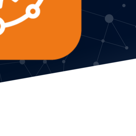
utomatisierung und
r Verwaltungen,
fteien