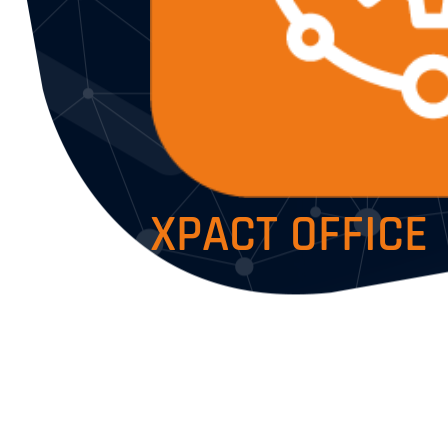
XPACT OFFICE
Intelligente Prozessa
Dokumentenanalyse fü
Kanzleien und Auskun